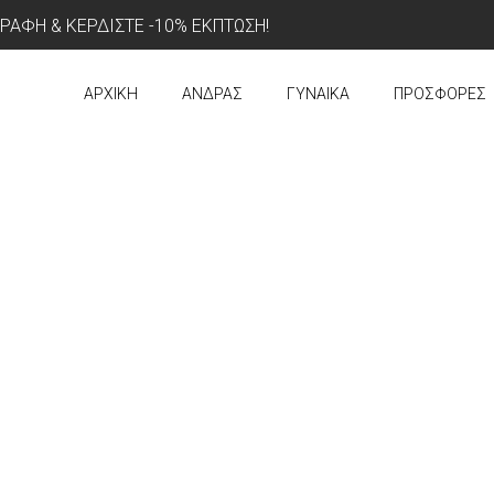
ΡΑΦΉ & ΚΕΡΔΊΣΤΕ -10% ΈΚΠΤΩΣΗ!
ΑΡΧΙΚΗ
ΆΝΔΡΑΣ
ΓΥΝΑΊΚΑ
ΠΡΟΣΦΟΡΕΣ
ΑΘΛΗΤΙΚΈΣ ΦΌΡΜΕΣ
SET
ΆΝΔΡΑΣ
ΑΞΕΣΟΥ
ΓΥΑΛΙΆ ΗΛΊΟΥ
ΑΞΕΣΟΥΆΡ
ΓΥΝΑΊΚΑ
ΒΕΡΜΟΎ
ΓΙΛΈΚΑ-ΑΜΆΝΙΚΑ
ΒΕΡΜΟΎΔΑ-ΣΟΡΤΣ
ΖΑΚΈΤΕ
ETO DE CODERE APUESTAS?
ΚΟΝΤΟΜΆΝΙΚΑ
ΖΑΚΈΤΕΣ
ΚΟΣΤΟΎ
23
ΜΑΓΙΌ
ΚΟΝΤΟΜΆΝΙΚΑ
ΜΠΛΟΎΖ
Υ 2023
ΜΠΟΥΦΆΝ-
ΜΑΓΙΌ
POLO
ΚΑΠΑΡΝΤΊΝΤΕΣ
ΜΠΟΥΦΆΝ-ΠΑΝΩΦΌΡΙΑ
 A New Paso 2023
ΠΑΝΤΕΛΌΝΙΑ
ΠΟΥΚΆΜ
NA CODERE APUESTAS
ΠΟΥΚΆΜΙΣΑ
ΣΑΚΆΚΙΑ – ΠΑΛΤΌ
ΤΖΙΝ
ΥΠΟΔΉΜΑΤΑ